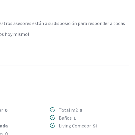
estros asesores están a su disposición para responder a todas
nos hoy mismo!
Mar
0
Total m2
0
0
Baños
1
rada
Living Comedor
Si
mas
0