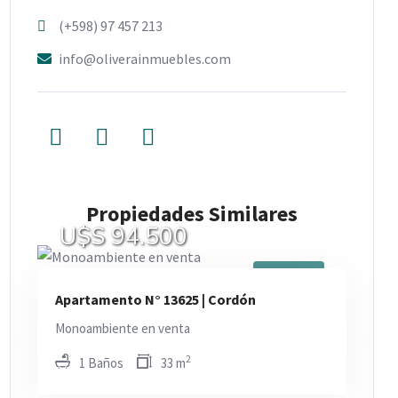
(+598) 97 457 213
info@oliverainmuebles.com
Propiedades Similares
U$S 94.500
En Venta
Apartamento N° 13625 | Cordón
Monoambiente en venta
2
1 Baños
33 m