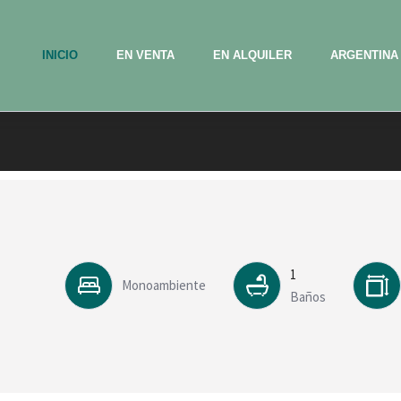
INICIO
EN VENTA
EN ALQUILER
ARGENTINA
1
Monoambiente
Baños