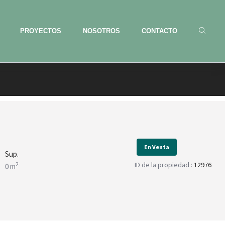
PROYECTOS
NOSOTROS
CONTACTO
En Venta
Sup.
ID de la propiedad :
12976
2
0 m