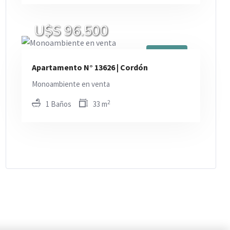
U$S 96.500
En Venta
Apartamento N° 13626 | Cordón
Monoambiente en venta
2
1 Baños
33 m